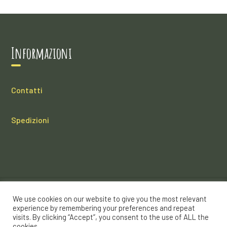
Informazioni
Contatti
Spedizioni
We use cookies on our website to give you the most relevant
Sorgato Emporio di Sorgato Davide C.so Galileo Ferraris
experience by remembering your preferences and repeat
visits. By clicking “Accept”, you consent to the use of ALL the
19, Trino (VC) 13039 P.IVA: 02697560023 CF:
cookies.